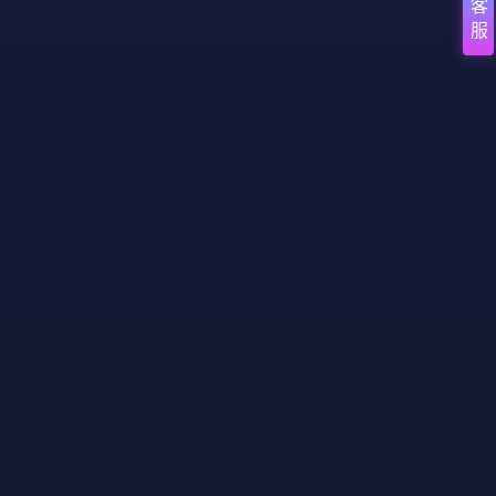
优先“()”算法，帮用户自动匹配同城专业从业人员，为用户提
。
超过5000人，每天回复专业内容超万条。