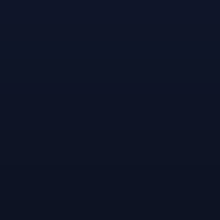
打造一个可信赖的创意服务生态圈